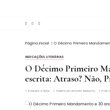
I
r
Jornalista e Escritor, orgulhosamente, brasi
alvesoficial.com
p
a
r
a
c
Página inicial
O Décimo Primeiro Mandament
o
n
INDICAÇÕES LITERÁRIAS
t
e
O Décimo Primeiro Ma
ú
escrita: Atraso? Não, 
d
o
4 MESES ATRÁS
TEMPO DE LEITURA:
1MINUTO
POR
C