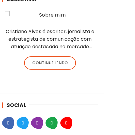
Cristiano Alves é escritor, jornalista e
estrategista de comunicação com
atuação destacada no mercado
editorial independente e no cenário
regional de mídia em Santa Catarina.
CONTINUE LENDO
Com sólida trajetória na produção de
conteúdo, já assinou reportagens,
editoriais, campanhas institucionais e
materiais…
SOCIAL