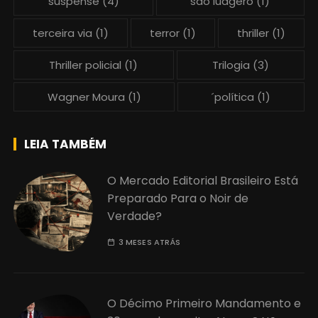
suspense
(4)
são ludgero
(1)
terceira via
(1)
terror
(1)
thriller
(1)
Thriller policial
(1)
Trilogia
(3)
Wagner Moura
(1)
´política
(1)
LEIA TAMBÉM
O Mercado Editorial Brasileiro Está
Preparado Para o Noir de
Verdade?
3 MESES ATRÁS
O Décimo Primeiro Mandamento e