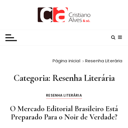
I
r
p
a
alvesoficial.com.br
Jornalista e Escritor, orgulhosamente, brasileiro
r
a
c
o
n
Página inicial
Resenha Literária
t
e
Categoria:
Resenha Literária
ú
d
RESENHA LITERÁRIA
o
O Mercado Editorial Brasileiro Está
Preparado Para o Noir de Verdade?