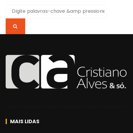
P
r
o
c
u
r
a
r
p
o
r
:
MAIS LIDAS