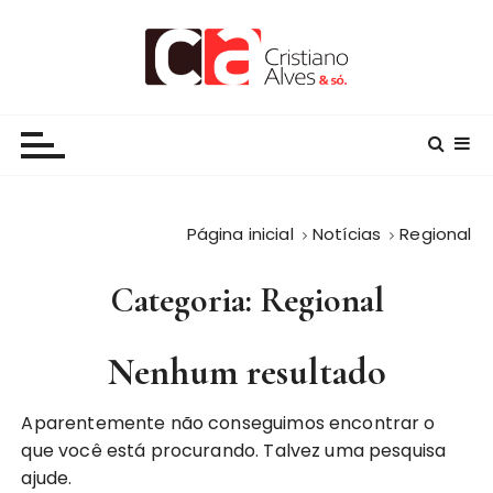
I
r
p
a
alvesoficial.com.br
Jornalista e Escritor, orgulhosamente, brasileiro
r
a
c
o
n
Página inicial
Notícias
Regional
t
e
Categoria:
Regional
ú
d
Nenhum resultado
o
Aparentemente não conseguimos encontrar o
que você está procurando. Talvez uma pesquisa
ajude.