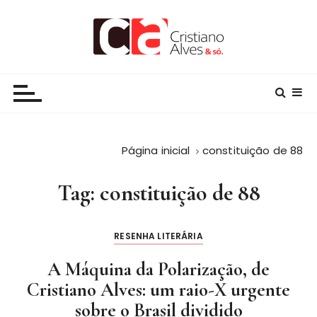
I
r
p
a
alvesoficial.com.br
Jornalista e Escritor, orgulhosamente, brasileiro
r
a
c
o
n
Página inicial
constituição de 88
t
e
Tag:
constituição de 88
ú
d
RESENHA LITERÁRIA
o
A Máquina da Polarização, de
Cristiano Alves: um raio-X urgente
sobre o Brasil dividido