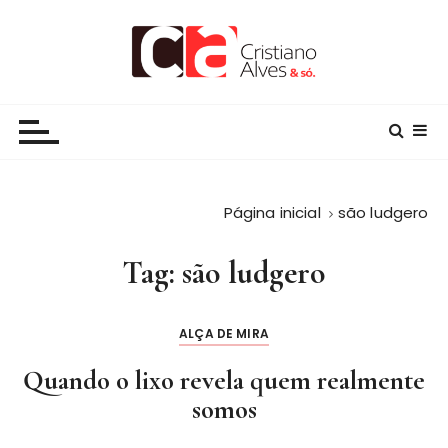
I
r
p
a
alvesoficial.com.br
Jornalista e Escritor, orgulhosamente, brasileiro
r
a
c
o
n
Página inicial
são ludgero
t
e
Tag:
são ludgero
ú
d
ALÇA DE MIRA
o
Quando o lixo revela quem realmente
somos